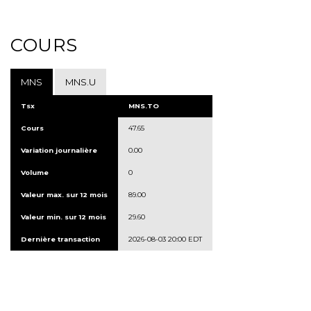
COURS
MNS
MNS.U
Tsx
MNS.TO
Cours
47.65
Variation journalière
0.00
Volume
0
Valeur max. sur 12 mois
89.00
Valeur min. sur 12 mois
29.60
Dernière transaction
2026-08-03 20:00 EDT